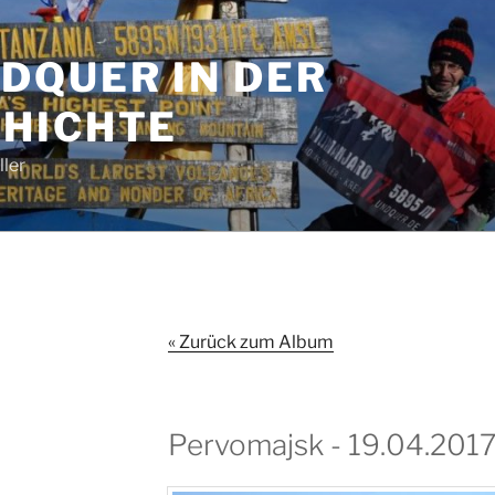
DQUER IN DER
HICHTE
ler
« Zurück zum Album
Pervomajsk - 19.04.201