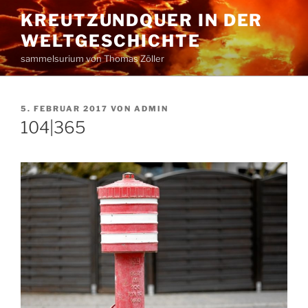
Zum
KREUTZUNDQUER IN DER
Inhalt
WELTGESCHICHTE
springen
sammelsurium von Thomas Zöller
VERÖFFENTLICHT
5. FEBRUAR 2017
VON
ADMIN
AM
104|365