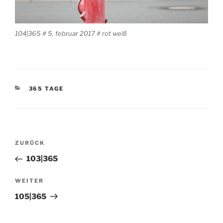
104|365 # 5. februar 2017 # rot weiß
KATEGORIEN
365 TAGE
Beitragsnavigation
Vorheriger
ZURÜCK
Beitrag
103|365
Nächster
WEITER
Beitrag
105|365