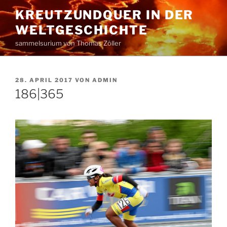
Zum
KREUTZUNDQUER IN DER
Inhalt
WELTGESCHICHTE
springen
sammelsurium von Thomas Zöller
VERÖFFENTLICHT
28. APRIL 2017
VON
ADMIN
AM
186|365