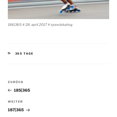
186|365 # 28. april 2017 # speedskating
KATEGORIEN
365 TAGE
Beitragsnavigation
Vorheriger
ZURÜCK
Beitrag
185|365
Nächster
WEITER
Beitrag
187|365