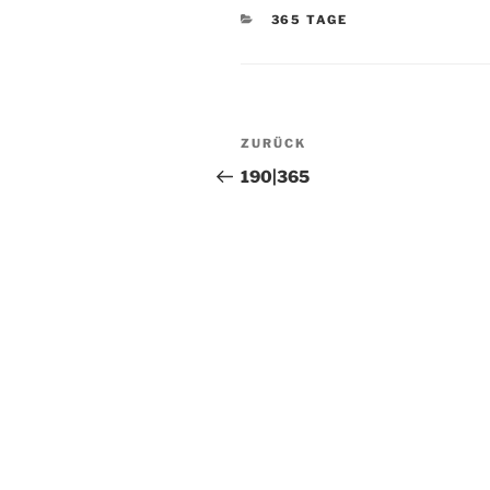
KATEGORIEN
365 TAGE
Beitragsnavigation
Vorheriger
ZURÜCK
Beitrag
190|365