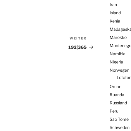
Iran
Island
Kenia
Madagaska
Marokko
WEITER
Nächster
Montenegr
Beitrag
192|365
Namibia
Nigeria
Norwegen
Lofote
Oman
Ruanda
Russland
Peru
Sao Tomé
Schweden