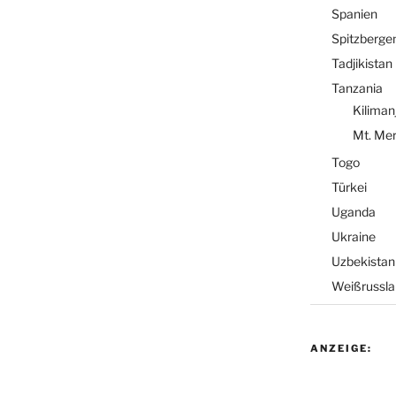
Spanien
Spitzberge
Tadjikistan
Tanzania
Kiliman
Mt. Me
Togo
Türkei
Uganda
Ukraine
Uzbekistan
Weißrussla
ANZEIGE: