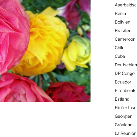
Aserbaids
Benin
Bolivien
Brasilien
Cameroon
Chile
Cuba
Deutschla
DR Congo
Ecuador
Elfenbeink
Estland
Färöer Inse
Georgien
Grönland
La Reunion