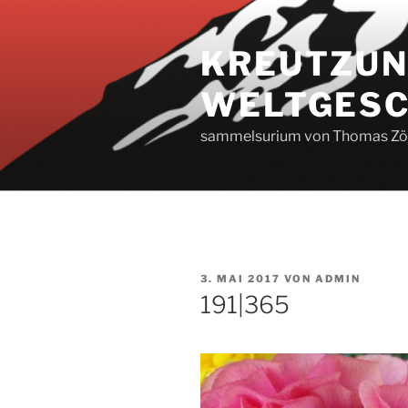
Zum
Inhalt
KREUTZUN
springen
WELTGESC
sammelsurium von Thomas Zöl
VERÖFFENTLICHT
3. MAI 2017
VON
ADMIN
AM
191|365