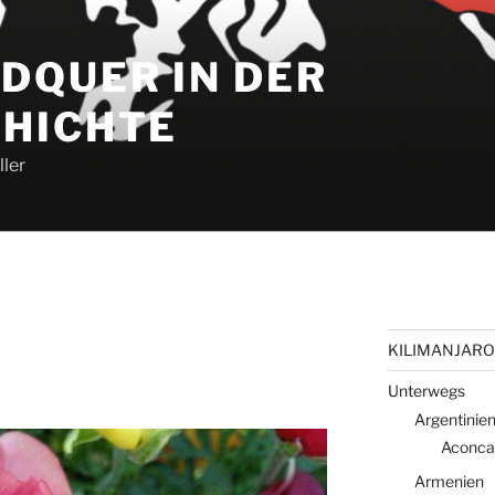
DQUER IN DER
HICHTE
ler
KILIMANJARO 
Unterwegs
Argentinie
Aconca
Armenien