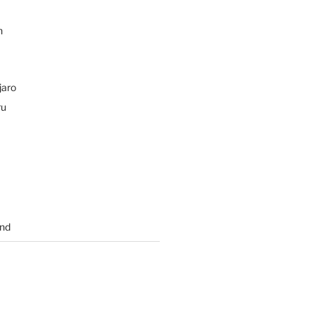
n
jaro
ru
nd