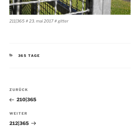
211|365 # 23. mai 2017 # gitter
KATEGORIEN
365 TAGE
Beitragsnavigation
Vorheriger
ZURÜCK
Beitrag
210|365
Nächster
WEITER
Beitrag
212|365