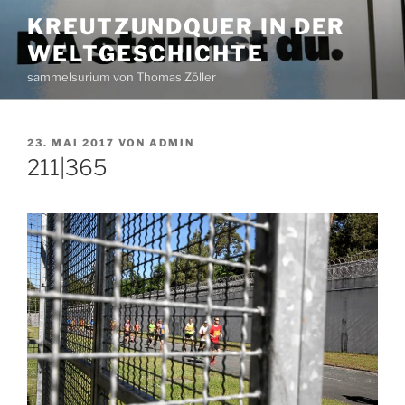
Zum
KREUTZUNDQUER IN DER
Inhalt
WELTGESCHICHTE
springen
sammelsurium von Thomas Zöller
VERÖFFENTLICHT
23. MAI 2017
VON
ADMIN
AM
211|365