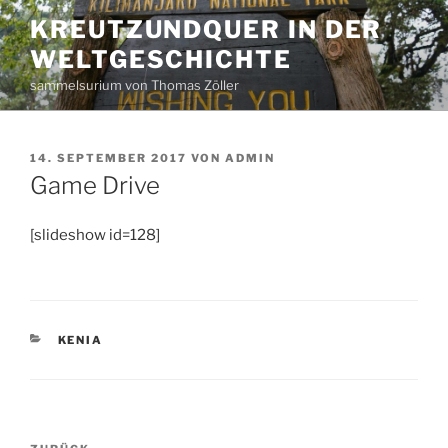
Zum
KREUTZUNDQUER IN DER
Inhalt
WELTGESCHICHTE
springen
sammelsurium von Thomas Zöller
VERÖFFENTLICHT
14. SEPTEMBER 2017
VON
ADMIN
AM
Game Drive
[slideshow id=128]
KATEGORIEN
KENIA
Beitragsnavigation