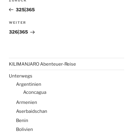
Vorheriger
ZURÜCK
Beitrag
325|365
Nächster
WEITER
Beitrag
326|365
KILIMANJARO Abenteuer-Reise
Unterwegs
Argentinien
Aconcagua
Armenien
Aserbaidschan
Benin
Bolivien