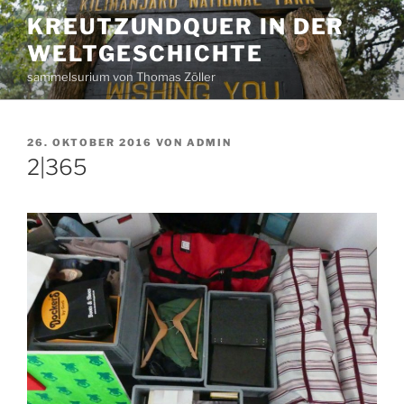
Zum
KREUTZUNDQUER IN DER
Inhalt
WELTGESCHICHTE
springen
sammelsurium von Thomas Zöller
VERÖFFENTLICHT
26. OKTOBER 2016
VON
ADMIN
AM
2|365