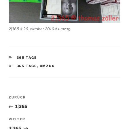
2|365 # 26. oktober 2016 # umzug
KATEGORIEN
365 TAGE
SCHLAGWÖRTER
365 TAGE
,
UMZUG
Beitragsnavigation
Vorheriger
ZURÜCK
Beitrag
1|365
Nächster
WEITER
Beitrag
3|365