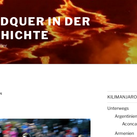
DQUER IN DER
HICHTE
ler
N
KILIMANJARO 
Unterwegs
Argentinie
Aconca
Armenien