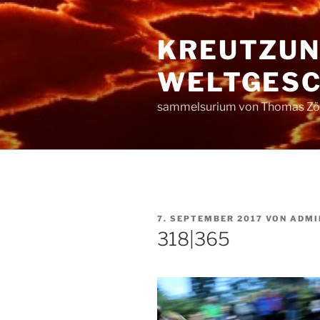
Zum
Inhalt
KREUTZUN
springen
WELTGESC
sammelsurium von Thomas Zöl
VERÖFFENTLICHT
7. SEPTEMBER 2017
VON
ADMI
AM
318|365