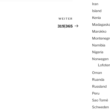
Iran
Island
Kenia
WEITER
Nächster
Madagaska
Beitrag
319|365
Marokko
Montenegr
Namibia
Nigeria
Norwegen
Lofote
Oman
Ruanda
Russland
Peru
Sao Tomé
Schweden