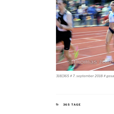
318|365 # 7. september 2018 # gesa
KATEGORIEN
365 TAGE