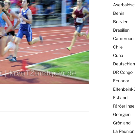
Aserbaids
Benin
Bolivien
Brasilien
Cameroon
Chile
Cuba
Deutschla
DR Congo
Ecuador
Elfenbeink
Estland
Färöer Inse
Georgien
Grönland
La Reunion