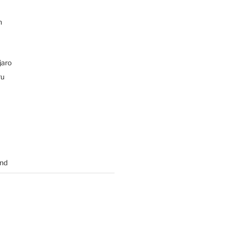
n
jaro
ru
nd