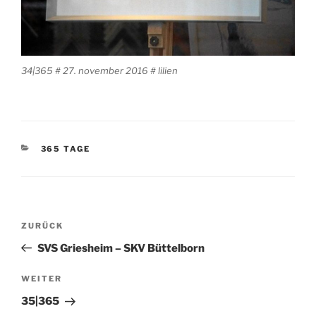
34|365 # 27. november 2016 # lilien
KATEGORIEN
365 TAGE
Beitragsnavigation
Vorheriger
ZURÜCK
Beitrag
SVS Griesheim – SKV Büttelborn
Nächster
WEITER
Beitrag
35|365