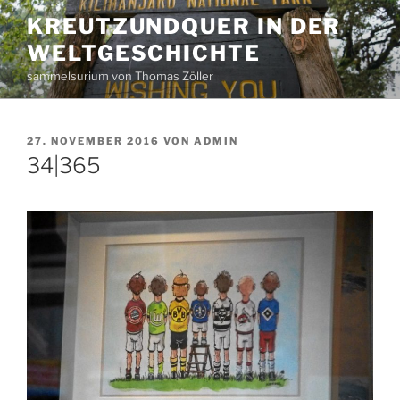
Zum
KREUTZUNDQUER IN DER
Inhalt
WELTGESCHICHTE
springen
sammelsurium von Thomas Zöller
VERÖFFENTLICHT
27. NOVEMBER 2016
VON
ADMIN
AM
34|365