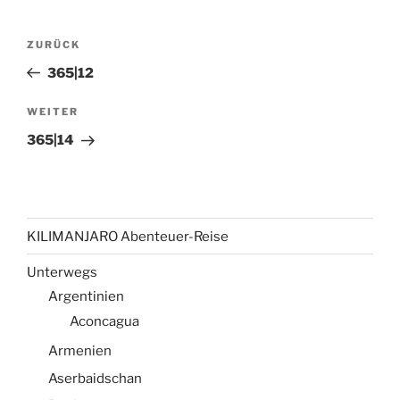
Beitragsnavigation
Vorheriger
ZURÜCK
Beitrag
365|12
Nächster
WEITER
Beitrag
365|14
KILIMANJARO Abenteuer-Reise
Unterwegs
Argentinien
Aconcagua
Armenien
Aserbaidschan