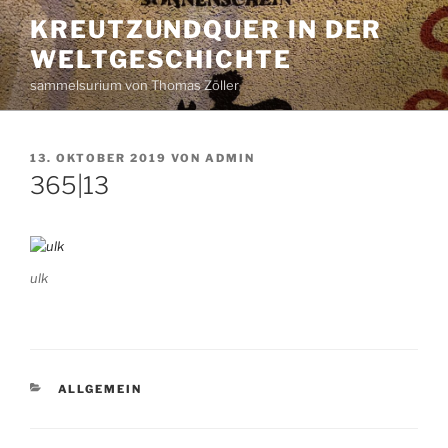
Zum
KREUTZUNDQUER IN DER
Inhalt
WELTGESCHICHTE
springen
sammelsurium von Thomas Zöller
VERÖFFENTLICHT
13. OKTOBER 2019
VON
ADMIN
AM
365|13
ulk
KATEGORIEN
ALLGEMEIN