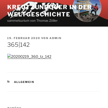
Zum
KREUTZUNDQUER IN DER
Inhalt
WELTGESCHICHTE
springen
sammelsurium von Thomas Zöller
VERÖFFENTLICHT
19. FEBRUAR 2020
VON
ADMIN
AM
365|142
KATEGORIEN
ALLGEMEIN
Beitragsnavigation