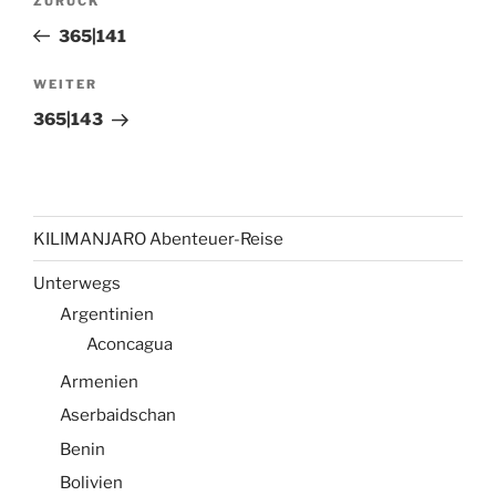
Vorheriger
ZURÜCK
Beitrag
365|141
Nächster
WEITER
Beitrag
365|143
KILIMANJARO Abenteuer-Reise
Unterwegs
Argentinien
Aconcagua
Armenien
Aserbaidschan
Benin
Bolivien