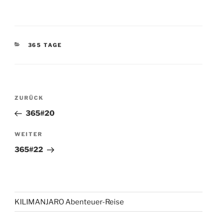
KATEGORIEN
365 TAGE
Beitragsnavigation
Vorheriger
ZURÜCK
Beitrag
365#20
Nächster
WEITER
Beitrag
365#22
KILIMANJARO Abenteuer-Reise