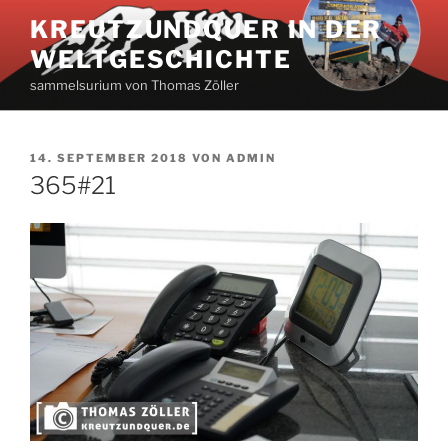
Zum
KREUTZUNDQUER IN DER
Inhalt
WELTGESCHICHTE
springen
sammelsurium von Thomas Zöller
VERÖFFENTLICHT
14. SEPTEMBER 2018
VON
ADMIN
AM
365#21