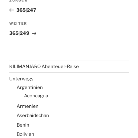
Vorheriger
ZURÜCK
Beitrag
365|247
Nächster
WEITER
Beitrag
365|249
KILIMANJARO Abenteuer-Reise
Unterwegs
Argentinien
Aconcagua
Armenien
Aserbaidschan
Benin
Bolivien