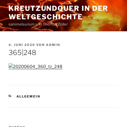
Zum
KREUTZUNDQUER IN DER
Inhalt
WELTGESCHICHTE
springen
sammelsurium von Thomas Zöller
VERÖFFENTLICHT
4. JUNI 2020
VON
ADMIN
AM
365|248
KATEGORIEN
ALLGEMEIN
Beitragsnavigation