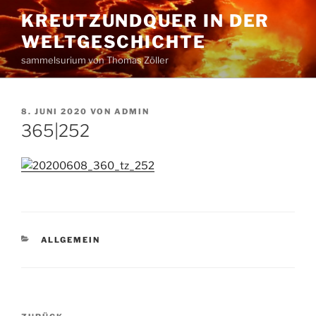
Zum
KREUTZUNDQUER IN DER
Inhalt
WELTGESCHICHTE
springen
sammelsurium von Thomas Zöller
VERÖFFENTLICHT
8. JUNI 2020
VON
ADMIN
AM
365|252
KATEGORIEN
ALLGEMEIN
Beitragsnavigation