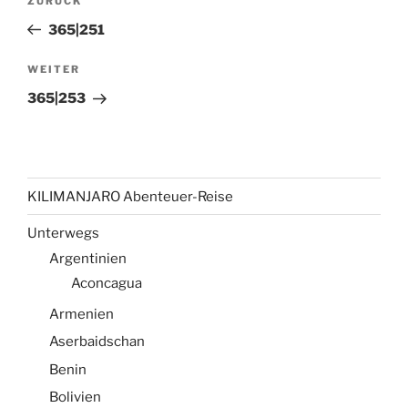
Vorheriger
ZURÜCK
Beitrag
365|251
Nächster
WEITER
Beitrag
365|253
KILIMANJARO Abenteuer-Reise
Unterwegs
Argentinien
Aconcagua
Armenien
Aserbaidschan
Benin
Bolivien