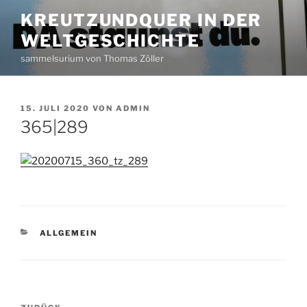
Zum
KREUTZUNDQUER IN DER
Inhalt
WELTGESCHICHTE
springen
sammelsurium von Thomas Zöller
VERÖFFENTLICHT
15. JULI 2020
VON
ADMIN
AM
365|289
KATEGORIEN
ALLGEMEIN
Beitragsnavigation