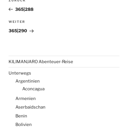
Vorheriger
ZURÜCK
Beitrag
365|288
Nächster
WEITER
Beitrag
365|290
KILIMANJARO Abenteuer-Reise
Unterwegs
Argentinien
Aconcagua
Armenien
Aserbaidschan
Benin
Bolivien