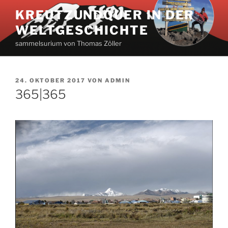
Zum
KREUTZUNDQUER IN DER
Inhalt
WELTGESCHICHTE
springen
sammelsurium von Thomas Zöller
VERÖFFENTLICHT
24. OKTOBER 2017
VON
ADMIN
AM
365|365