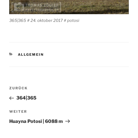
365|365 # 24. oktober 2017 # potosi
KATEGORIEN
ALLGEMEIN
Beitragsnavigation
Vorheriger
ZURÜCK
Beitrag
364|365
Nächster
WEITER
Beitrag
Huayna Potosi | 6088 m