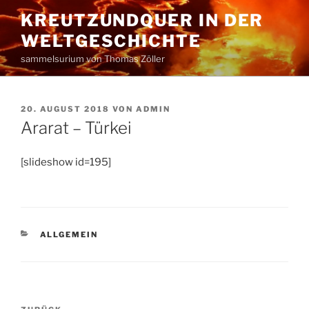
Zum
KREUTZUNDQUER IN DER
Inhalt
WELTGESCHICHTE
springen
sammelsurium von Thomas Zöller
VERÖFFENTLICHT
20. AUGUST 2018
VON
ADMIN
AM
Ararat – Türkei
[slideshow id=195]
KATEGORIEN
ALLGEMEIN
Beitragsnavigation