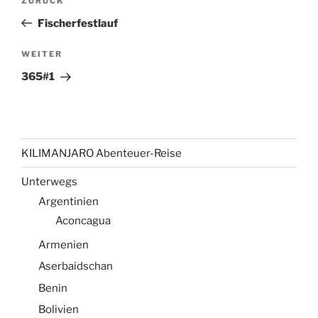
Vorheriger
ZURÜCK
Beitrag
Fischerfestlauf
Nächster
WEITER
Beitrag
365#1
KILIMANJARO Abenteuer-Reise
Unterwegs
Argentinien
Aconcagua
Armenien
Aserbaidschan
Benin
Bolivien