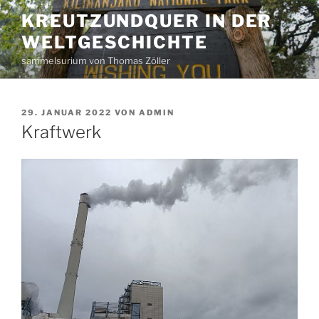
Zum
KREUTZUNDQUER IN DER
Inhalt
WELTGESCHICHTE
springen
sammelsurium von Thomas Zöller
VERÖFFENTLICHT
29. JANUAR 2022
VON
ADMIN
AM
Kraftwerk