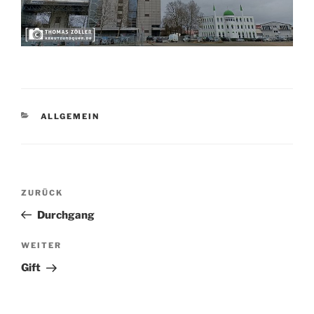
KATEGORIEN
ALLGEMEIN
Beitragsnavigation
Vorheriger
ZURÜCK
Beitrag
Durchgang
Nächster
WEITER
Beitrag
Gift