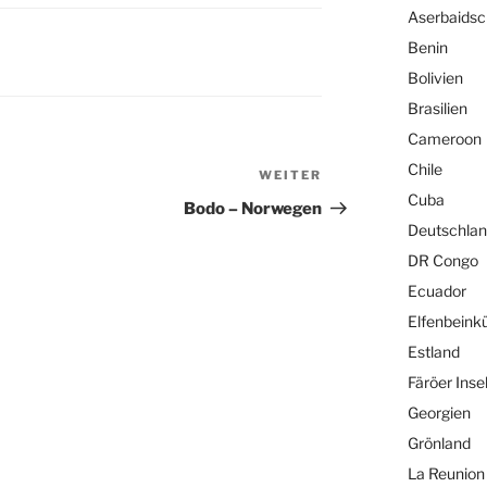
Aserbaids
Benin
Bolivien
Brasilien
Cameroon
Chile
WEITER
Nächster
Cuba
Beitrag
Bodo – Norwegen
Deutschla
DR Congo
Ecuador
Elfenbeink
Estland
Färöer Inse
Georgien
Grönland
La Reunion