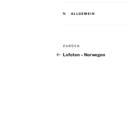
KATEGORIEN
ALLGEMEIN
Beitragsnavigation
Vorheriger
ZURÜCK
Beitrag
Lofoten – Norwegen