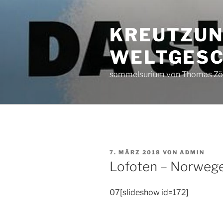
Zum
Inhalt
KREUTZUN
springen
WELTGESC
sammelsurium von Thomas Zöl
VERÖFFENTLICHT
7. MÄRZ 2018
VON
ADMIN
AM
Lofoten – Norweg
07[slideshow id=172]