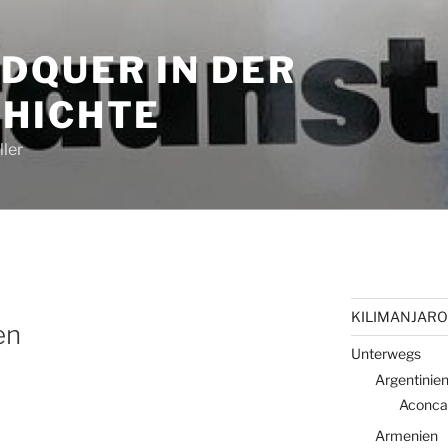
DQUER IN DER
HICHTE
ler
KILIMANJARO 
en
Unterwegs
Argentinie
Aconca
Armenien