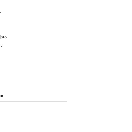
n
jaro
ru
nd