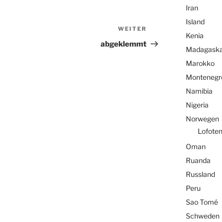
Iran
Island
WEITER
Nächster
Kenia
Beitrag
abgeklemmt
Madagaska
Marokko
Montenegr
Namibia
Nigeria
Norwegen
Lofote
Oman
Ruanda
Russland
Peru
Sao Tomé
Schweden