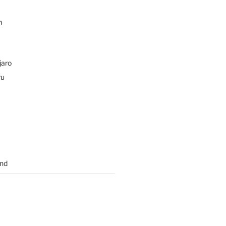
n
jaro
ru
nd