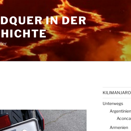
DQUER IN DER
HICHTE
ler
N
KILIMANJARO 
Unterwegs
Argentinie
Aconca
Armenien