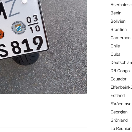
Aserbaids
Benin
Bolivien
Brasilien
Cameroon
Chile
Cuba
Deutschla
DR Congo
Ecuador
Elfenbeink
Estland
Färöer Inse
Georgien
Grönland
La Reunion