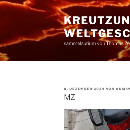
Zum
Inhalt
KREUTZUN
springen
WELTGESC
sammelsurium von Thomas Zöl
VERÖFFENTLICHT
8. DEZEMBER 2024
VON
ADMI
AM
MZ