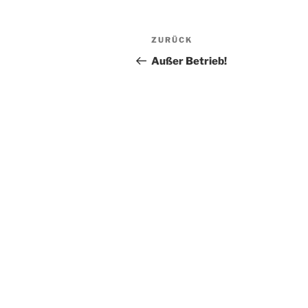
Beitragsnavigation
Vorheriger
ZURÜCK
Beitrag
Außer Betrieb!