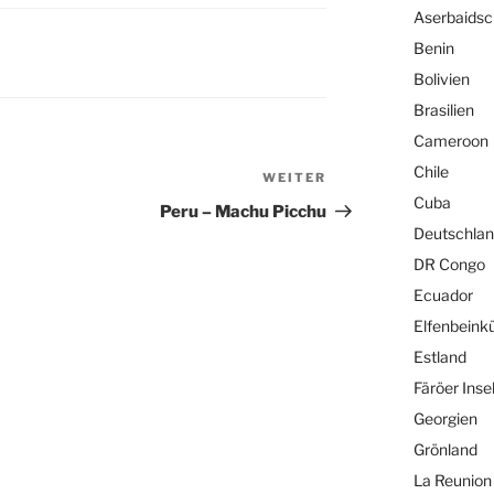
Aserbaids
Benin
Bolivien
Brasilien
Cameroon
Chile
WEITER
Nächster
Cuba
Beitrag
Peru – Machu Picchu
Deutschla
DR Congo
Ecuador
Elfenbeink
Estland
Färöer Inse
Georgien
Grönland
La Reunion