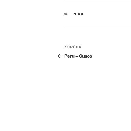
KATEGORIEN
PERU
Beitragsnavigation
Vorheriger
ZURÜCK
Beitrag
Peru – Cusco