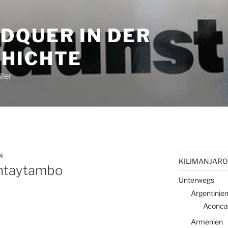
DQUER IN DER
HICHTE
ler
N
KILIMANJARO 
antaytambo
Unterwegs
Argentinie
Aconca
Armenien