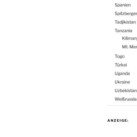
Spanien
Spitzberge
Tadjikistan
Tanzania
Kiliman
Mt. Me
Togo
Türkei
Uganda
Ukraine
Uzbekistan
Weißrussla
ANZEIGE: