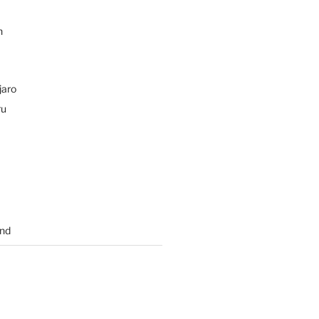
n
jaro
ru
nd