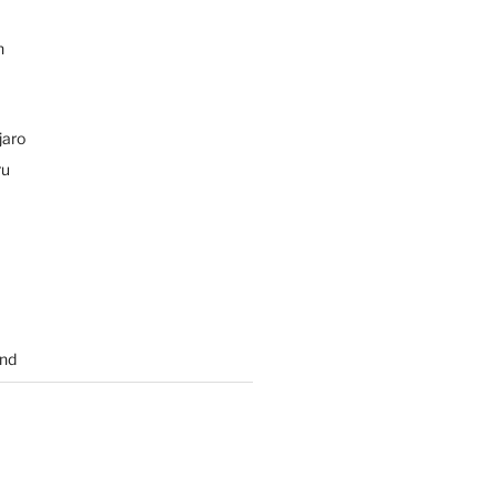
n
jaro
ru
nd