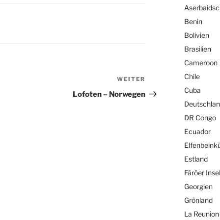
Aserbaids
Benin
Bolivien
Brasilien
Cameroon
Chile
WEITER
Nächster
Cuba
Beitrag
Lofoten – Norwegen
Deutschla
DR Congo
Ecuador
Elfenbeink
Estland
Färöer Inse
Georgien
Grönland
La Reunion