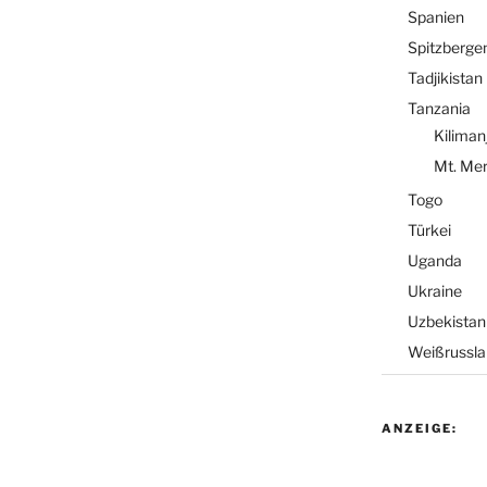
Spanien
Spitzberge
Tadjikistan
Tanzania
Kiliman
Mt. Me
Togo
Türkei
Uganda
Ukraine
Uzbekistan
Weißrussla
ANZEIGE: