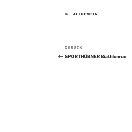
KATEGORIEN
ALLGEMEIN
Beitragsnavigation
Vorheriger
ZURÜCK
Beitrag
SPORTHÜBNER Biathlonrun