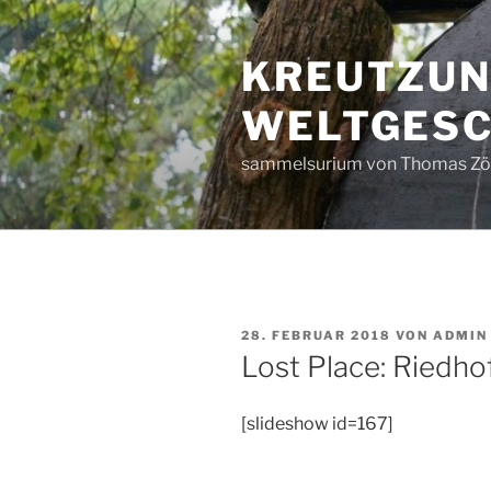
Zum
Inhalt
KREUTZUN
springen
WELTGESC
sammelsurium von Thomas Zöl
VERÖFFENTLICHT
28. FEBRUAR 2018
VON
ADMIN
AM
Lost Place: Riedho
[slideshow id=167]