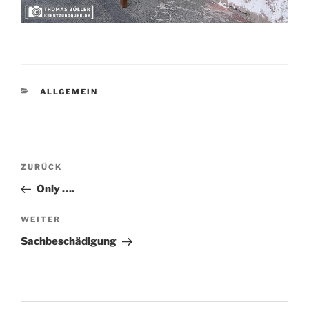
KATEGORIEN
ALLGEMEIN
Beitragsnavigation
Vorheriger
ZURÜCK
Beitrag
Only ….
Nächster
WEITER
Beitrag
Sachbeschädigung