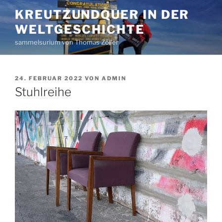
Zum
KREUTZUNDQUER IN DER
Inhalt
WELTGESCHICHTE
springen
sammelsurium von Thomas Zöller
VERÖFFENTLICHT
24. FEBRUAR 2022
VON
ADMIN
AM
Stuhlreihe